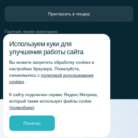
Пригласить в тендер
Горячая линия комплаенс
Обработка персональных данных
Используем куки для
Согласие на обработку персональных данных
улучшения работы сайта
Политика обработки файлов cookie
Вы можете запретить обработку сookies в
Согласие на обработку персональных данных
«Яндекс.Метрика»
настройках браузера. Пожалуйста,
ознакомьтесь с
политикой использования
Согласие на обработку персональных данных для
получения рекламно-информационных рассылок
cookies
.
К сайту подключен сервис Яндекс.Метрика,
который также использует файлы cookie
(
подробнее
)
Понятно