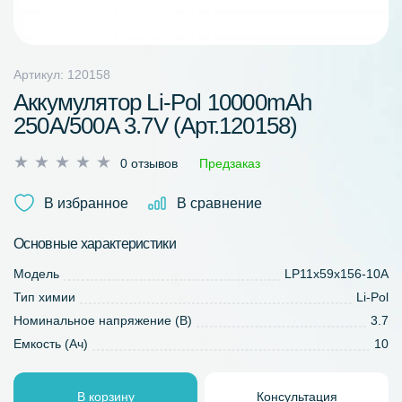
Артикул: 120158
Аккумулятор Li-Pol 10000mAh
250A/500A 3.7V (Арт.120158)
Оценка
0 отзывов
Предзаказ
0
из
В избранное
В сравнение
5
Основные характеристики
Модель
LP11х59х156-10A
Тип химии
Li-Pol
Номинальное напряжение (В)
3.7
Емкость (Ач)
10
В корзину
Консультация