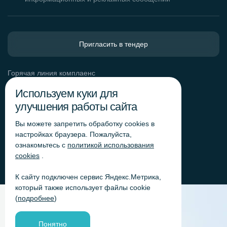
Пригласить в тендер
Горячая линия комплаенс
Обработка персональных данных
Используем куки для
Согласие на обработку персональных данных
улучшения работы сайта
Политика обработки файлов cookie
Вы можете запретить обработку сookies в
Согласие на обработку персональных данных
«Яндекс.Метрика»
настройках браузера. Пожалуйста,
ознакомьтесь с
политикой использования
Согласие на обработку персональных данных для
получения рекламно-информационных рассылок
cookies
.
К сайту подключен сервис Яндекс.Метрика,
который также использует файлы cookie
(
подробнее
)
Понятно