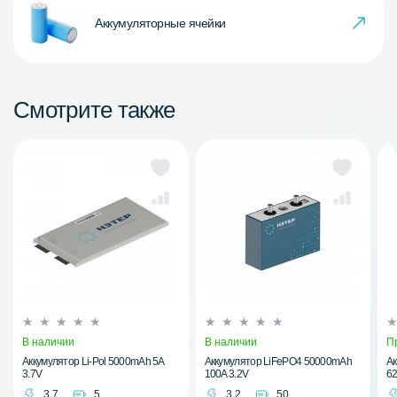
Аккумуляторные ячейки
Смотрите также
В наличии
В наличии
П
Аккумулятор Li-Pol 5000mAh 5A
Аккумулятор LiFePO4 50000mAh
Ак
3.7V
100A 3.2V
62
3.7
5
3.2
50