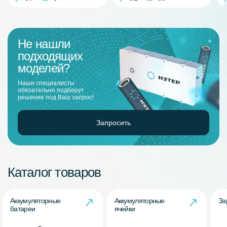
Не нашли
подходящих
моделей?
Наши специалисты
обязательно подберут
решение под Ваш запрос!
Запросить
Каталог товаров
Аккумуляторные
Аккумуляторные
За
батареи
ячейки