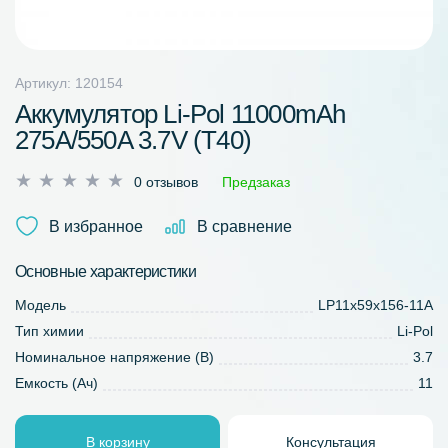
Артикул: 120154
Аккумулятор Li-Pol 11000mAh
275A/550A 3.7V (T40)
Оценка
0 отзывов
Предзаказ
0
из
В избранное
В сравнение
5
Основные характеристики
Модель
LP11x59x156-11A
Тип химии
Li-Pol
Номинальное напряжение (В)
3.7
Емкость (Ач)
11
В корзину
Консультация