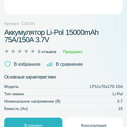
Артикул: 120145
Аккумулятор Li-Pol 15000mAh
75A/150A 3.7V
Оценка
0 отзывов
Предзаказ
0
из
В избранное
В сравнение
5
Основные характеристики
Модель
LP11x70x170-15A
Тип химии
Li-Pol
Номинальное напряжение (В)
3.7
Емкость (Ач)
15
В корзину
Консультация