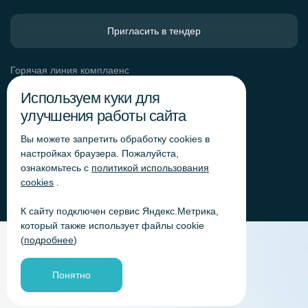
Пригласить в тендер
Горячая линия комплаенс
Обработка персональных данных
Используем куки для
Согласие на обработку персональных данных
улучшения работы сайта
Политика обработки файлов cookie
Вы можете запретить обработку сookies в
Согласие на обработку персональных данных
«Яндекс.Метрика»
настройках браузера. Пожалуйста,
ознакомьтесь с
политикой использования
Согласие на обработку персональных данных для
получения рекламно-информационных рассылок
cookies
.
К сайту подключен сервис Яндекс.Метрика,
который также использует файлы cookie
(
подробнее
)
Понятно