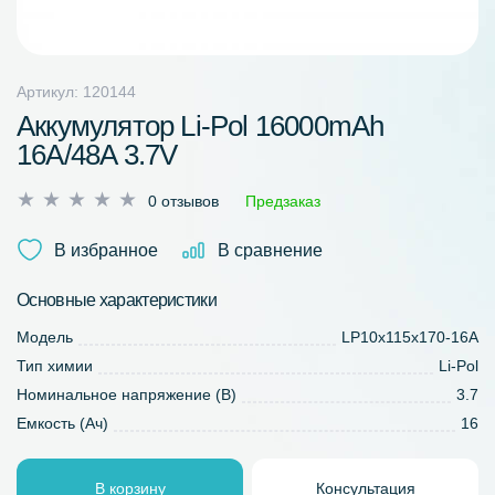
Артикул: 120144
Аккумулятор Li-Pol 16000mAh
16A/48A 3.7V
Оценка
0 отзывов
Предзаказ
0
из
В избранное
В сравнение
5
Основные характеристики
Модель
LP10х115х170-16A
Тип химии
Li-Pol
Номинальное напряжение (В)
3.7
Емкость (Ач)
16
В корзину
Консультация