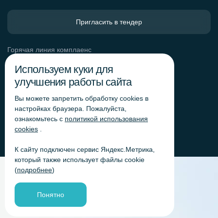
Пригласить в тендер
Горячая линия комплаенс
Обработка персональных данных
Используем куки для
Согласие на обработку персональных данных
улучшения работы сайта
Политика обработки файлов cookie
Вы можете запретить обработку сookies в
Согласие на обработку персональных данных
«Яндекс.Метрика»
настройках браузера. Пожалуйста,
ознакомьтесь с
политикой использования
Согласие на обработку персональных данных для
получения рекламно-информационных рассылок
cookies
.
К сайту подключен сервис Яндекс.Метрика,
который также использует файлы cookie
(
подробнее
)
Понятно