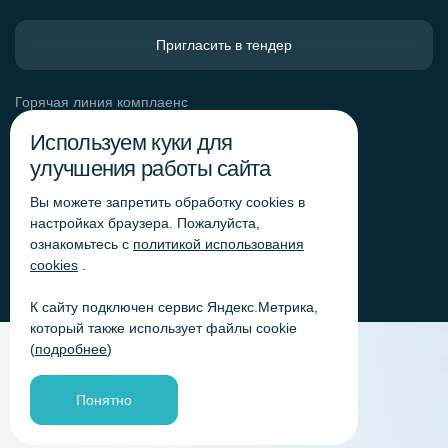
Пригласить в тендер
Горячая линия комплаенс
Обработка персональных данных
Используем куки для
Согласие на обработку персональных данных
улучшения работы сайта
Политика обработки файлов cookie
Вы можете запретить обработку сookies в
Согласие на обработку персональных данных
«Яндекс.Метрика»
настройках браузера. Пожалуйста,
ознакомьтесь с
политикой использования
Согласие на обработку персональных данных для
получения рекламно-информационных рассылок
cookies
.
К сайту подключен сервис Яндекс.Метрика,
который также использует файлы cookie
(
подробнее
)
Понятно