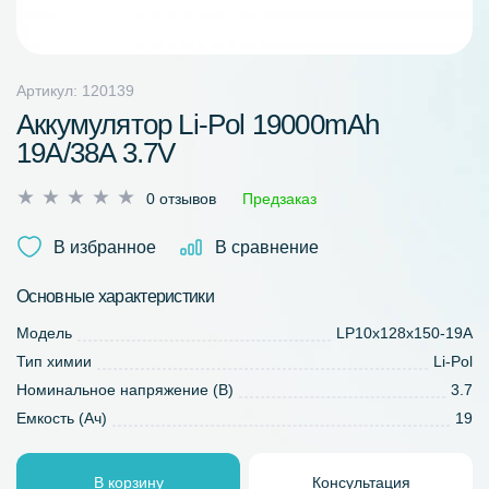
Артикул: 120139
Аккумулятор Li-Pol 19000mAh
19A/38A 3.7V
Оценка
0 отзывов
Предзаказ
0
из
В избранное
В сравнение
5
Основные характеристики
Модель
LP10x128x150-19A
Тип химии
Li-Pol
Номинальное напряжение (В)
3.7
Емкость (Ач)
19
В корзину
Консультация