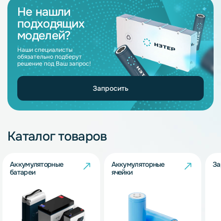
Не нашли
подходящих
моделей?
Наши специалисты
обязательно подберут
решение под Ваш запрос!
Запросить
Каталог товаров
Аккумуляторные
Аккумуляторные
За
батареи
ячейки