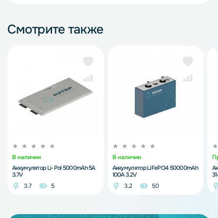
Смотрите также
В наличии
В наличии
П
Аккумулятор Li-Pol 5000mAh 5A
Аккумулятор LiFePO4 50000mAh
А
3.7V
100A 3.2V
3
3.7
5
3.2
50