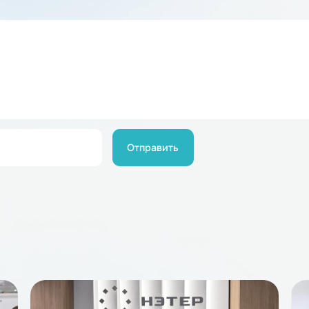
ЕР, Глава республики отметил роль нашей компании в у
ой Федерации в сфере технологий двойного назначения
ий