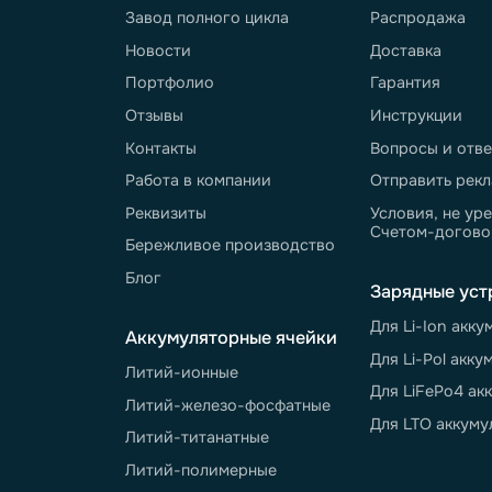
Нажимая кнопку "Отправить", вы дае
получение информационных и реклам
8 
пн
О компании
Покупат
Завод полного цикла
Распрод
Новости
Доставка
Портфолио
Гарантия