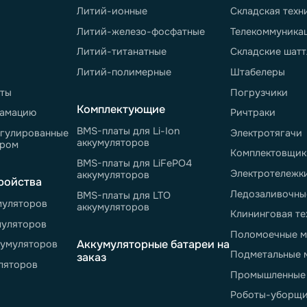
те
согласие
на
ных сообщений
800 550-43-77
sales@neter.pro
info@n
-пт 9:00 - 18:00
Свяжитесь с нами
Общие 
елю
Аккумуляторные батареи
Сф
ажа
Литий-ионные
Ск
Литий-железо-фосфатные
Те
Литий-титанатные
Ск