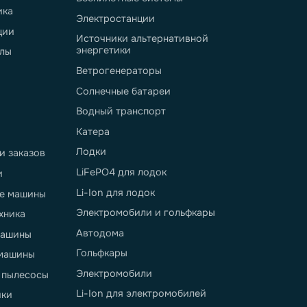
eter.pro
вопросы
еры применения
Беспилотные системы
ладская техника
Электростанции
лекоммуникации
Источники альтернативной
энергетики
ладские шаттлы