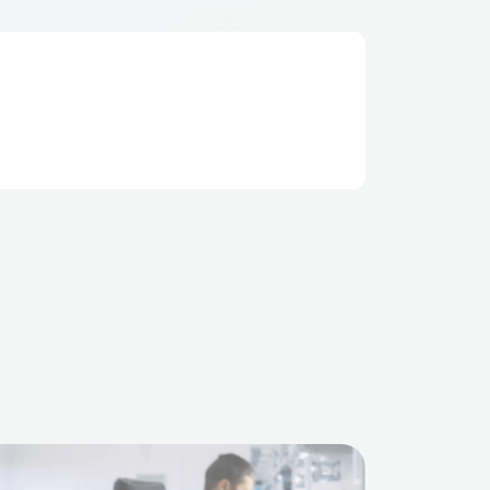
становлении
.