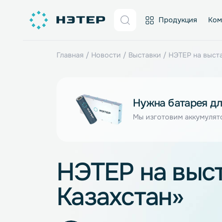
Продукция
Главная
/
Новости
/
Выставки
/
НЭТЕР н
Нужна батаре
Мы изготовим акку
НЭТЕР на в
Казахстан»