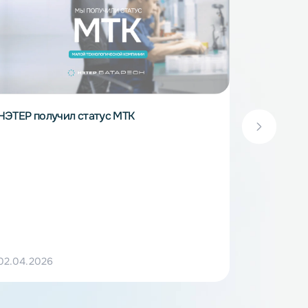
—
НЭТЕР получил статус МТК
ил