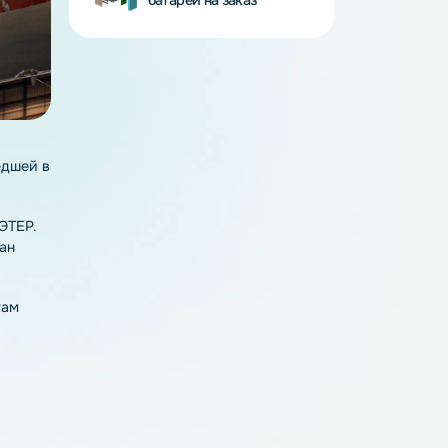
BMS - платы
Аккумуляторные
батареи на заказ
хстан» прошедшей в
ные сборки НЭТЕР.
и других стран
Раис РТ Рустам