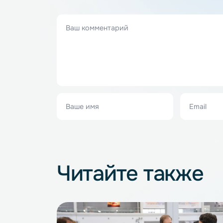
Минниханов. Говоря о производстве НЭТ
экономического суверенитета Российск
Написать комментар