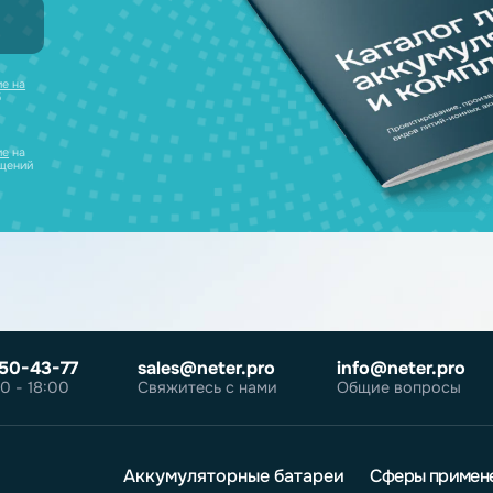
нсультацию и
уляторов в одном
ческих лиц
те
согласие на
робнее об
олитике