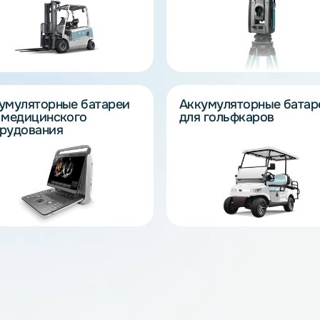
ерсальны и применяются в совершенно разных
ования до беспилотных систем, складской техники
Аккумуляторные батареи
Аккумулятор
для складской техники
для геодези
картографи