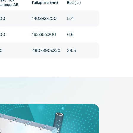
Все фильтры
ние (V)
альная
Макс. ток
Габариты (мм)
Вес (кг)
ть (Ah)
разряда АБ
200
140x92x200
5.4
200
162x92x200
6.6
30
490x390x220
28.5