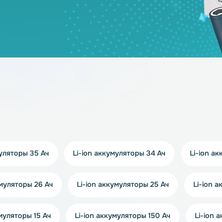
дящих моделей?
берут решение под Ваш запрос!
же