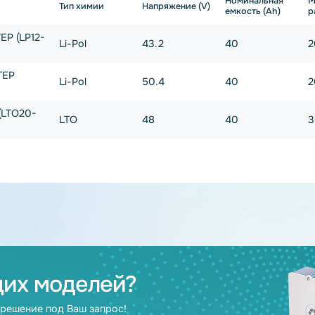
(Ah)
Материал корпуса
Напряже
Номин
Тип химии
Напряжение (V)
емкос
2V НЭТЕР (LP12-
Li-Pol
43.2
40
.4V НЭТЕР
Li-Pol
50.4
40
НЭТЕР (LTO20-
LTO
48
40