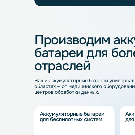
Металлические литий-ионные аккуму
Li-ion аккумуляторы 65 Ач
Li-i
Li-ion аккумуляторы 5 Ач
Li-io
Производим а
батареи для 