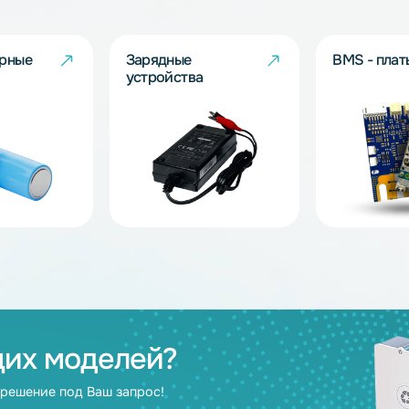
Аккумуляторные батареи
Аккумулятор
для медицинского
для гольфка
оборудования
ов
муляторные
Зарядные
и
устройства