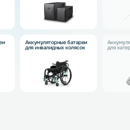
 и
ные батареи
Аккумуляторные батареи
и и
для ИБП
и