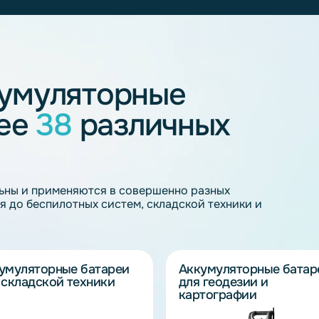
Просто напишите нам
ляторы
Li-ion аккумуляторы 85 Ач
Li-ion ак
on аккумуляторы 60 Ач
Li-ion аккумуляторы 6 Ач
Нажимая кнопку "Отправить", вы даете
согласие
обработке персональных данных - в
Политике об
n аккумуляторы 45 Ач
Нажимая кнопку "Отправить", вы даете
согласие
Принимаем заявки только от юридических лиц или
ккумуляторные
более
38
различных