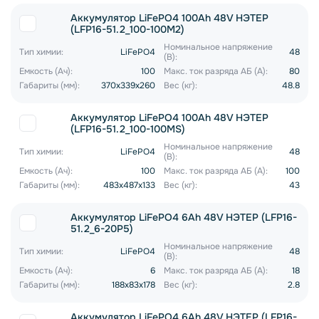
Аккумулятор LiFePO4 100Ah 48V НЭТЕР
(LFP16-51.2_100-100M2)
Номинальное напряжение
Тип химии:
LiFePO4
48
(В):
Емкость (Ач):
100
Макс. ток разряда АБ (А):
80
Габариты (мм):
370x339x260
Вес (кг):
48.8
Аккумулятор LiFePO4 100Ah 48V НЭТЕР
(LFP16-51.2_100-100MS)
Номинальное напряжение
Тип химии:
LiFePO4
48
(В):
Емкость (Ач):
100
Макс. ток разряда АБ (А):
100
Габариты (мм):
483x487x133
Вес (кг):
43
Аккумулятор LiFePO4 6Ah 48V НЭТЕР (LFP16-
51.2_6-20P5)
Номинальное напряжение
Тип химии:
LiFePO4
48
(В):
Емкость (Ач):
6
Макс. ток разряда АБ (А):
18
Габариты (мм):
188x83x178
Вес (кг):
2.8
Аккумулятор LiFePO4 6Ah 48V НЭТЕР (LFP16-