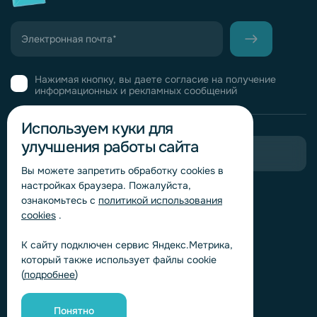
Нажимая кнопку, вы даете согласие на получение
информационных и рекламных сообщений
Используем куки для
улучшения работы сайта
Пригласить в тендер
Вы можете запретить обработку сookies в
настройках браузера. Пожалуйста,
Горячая линия комплаенс
ознакомьтесь с
политикой использования
Обработка персональных данных
cookies
.
Согласие на обработку персональных данных
К сайту подключен сервис Яндекс.Метрика,
Политика обработки файлов cookie
который также использует файлы cookie
Согласие на обработку персональных данных
(
подробнее
)
«Яндекс.Метрика»
Согласие на обработку персональных данных для
получения рекламно-информационных рассылок
Понятно