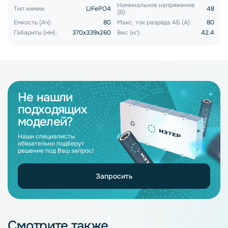
Номинальное напряжение
Тип химии:
LiFePO4
48
(В):
Емкость (Ач):
80
Макс. ток разряда АБ (А):
80
Габариты (мм):
370x339x260
Вес (кг):
42.4
Не нашли
подходящих
моделей?
Наши специалисты
обязательно подберут
решение под Ваш запрос!
Запросить
Смотрите также