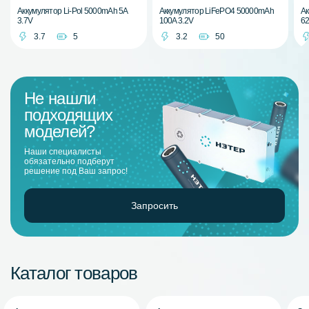
Аккумулятор Li-Pol 5000mAh 5A
Аккумулятор LiFePO4 50000mAh
Ак
3.7V
100A 3.2V
62
3.7
5
3.2
50
Не нашли
подходящих
моделей?
Наши специалисты
обязательно подберут
решение под Ваш запрос!
Запросить
Каталог товаров