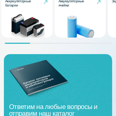
Аккумуляторные
Аккумуляторные
За
батареи
ячейки
Ответим на любые вопросы и
отправим наш каталог