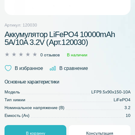
Артикул: 120030
Аккумулятор LiFePO4 10000mAh
5A/10A 3.2V (Арт.120030)
Оценка
0 отзывов
В наличии
0
из
В избранное
В сравнение
5
Основные характеристики
Модель
LFP9.5x90x150-10A
Тип химии
LiFePO4
Номинальное напряжение (В)
3.2
Емкость (Ач)
10
В корзину
Консультация