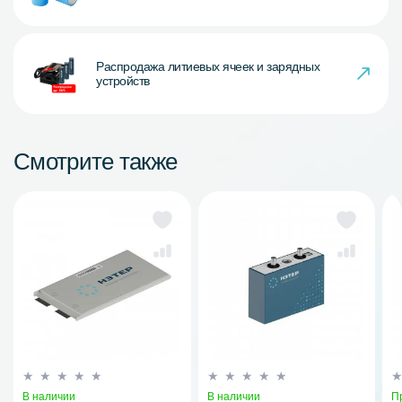
Распродажа литиевых ячеек и зарядных
устройств
Смотрите также
В наличии
В наличии
П