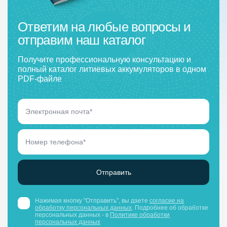
Ответим на любые вопросы и
отправим наш каталог
Получите профессиональную консультацию и
полный каталог литиевых аккумуляторов в одном
PDF-файле
Нажимая кнопку "Отправить", вы даете
согласие на
обработку персональных данных
. Подробнее об обработке
персональных данных - в
Политике обработки
персональных данных