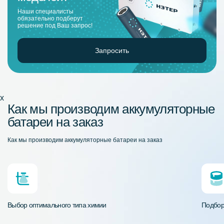
Наши специалисты
обязательно подберут
решение под Ваш запрос!
Запросить
x
Как мы производим аккумуляторные
батареи на заказ
Как мы производим аккумуляторные батареи на заказ
Выбор оптимального типа химии
Подбор