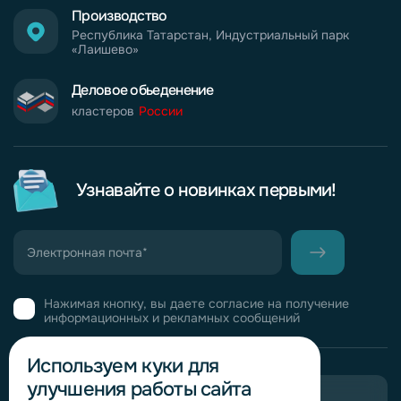
Производство
Республика Татарстан, Индустриальный парк
«Лаишево»
Деловое обьеденение
кластеров
России
Узнавайте о новинках первыми!
Нажимая кнопку, вы даете согласие на получение
информационных и рекламных сообщений
Используем куки для
улучшения работы сайта
Пригласить в тендер