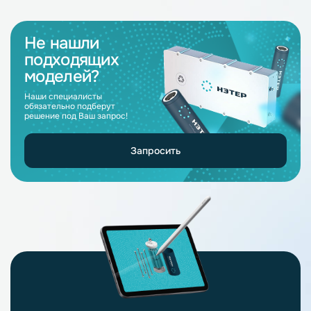
Не нашли
подходящих
моделей?
Наши специалисты
обязательно подберут
решение под Ваш запрос!
Запросить