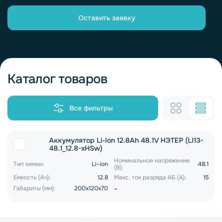
Оставить заявку
Каталог товаров
Все фильтры
Аккумулятор Li-Ion 12.8Ah 48.1V НЭТЕР (LI13-
48.1_12.8-xHSw)
Номинальное напряжение
Тип химии:
Li-ion
48.1
(В):
Емкость (Ач):
12.8
Макс. ток разряда АБ (А):
15
-
Габариты (мм):
200x120x70